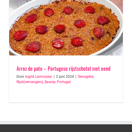
Arroz de pato – Portugese rijstschotel met eend
Door
Ingrid Larmoyeur
|
2 juni 2024
|
Gevogelte
,
Rijst(vervangers)
,
Spanje, Portugal