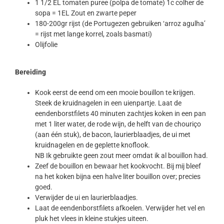
1 1/2 EL tomaten puree (polpa de tomate) 1c colher de
sopa = 1EL Zout en zwarte peper
180-200gr rijst (de Portugezen gebruiken ‘arroz agulha’
= rijst met lange korrel, zoals basmati)
Olijfolie
Bereiding
Kook eerst de eend om een mooie bouillon te krijgen.
Steek de kruidnagelen in een uienpartje. Laat de
eendenborstfilets 40 minuten zachtjes koken in een pan
met 1 liter water, de rode wijn, de helft van de chouriço
(aan één stuk), de bacon, laurierblaadjes, de ui met
kruidnagelen en de geplette knoflook.
NB Ik gebruikte geen zout meer omdat ik al bouillon had.
Zeef de bouillon en bewaar het kookvocht. Bij mij bleef
na het koken bijna een halve liter bouillon over; precies
goed.
Verwijder de ui en laurierblaadjes.
Laat de eendenborstfilets afkoelen. Verwijder het vel en
pluk het vlees in kleine stukjes uiteen.