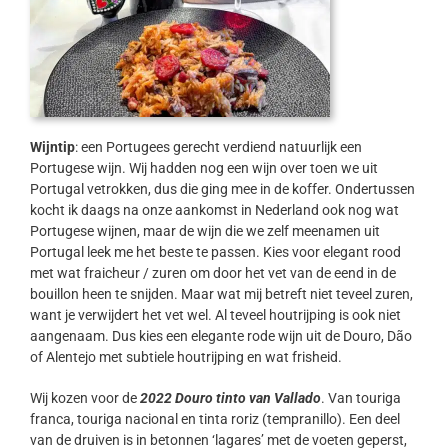
Wijntip
: een Portugees gerecht verdiend natuurlijk een
Portugese wijn. Wij hadden nog een wijn over toen we uit
Portugal vetrokken, dus die ging mee in de koffer. Ondertussen
kocht ik daags na onze aankomst in Nederland ook nog wat
Portugese wijnen, maar de wijn die we zelf meenamen uit
Portugal leek me het beste te passen. Kies voor elegant rood
met wat fraicheur / zuren om door het vet van de eend in de
bouillon heen te snijden. Maar wat mij betreft niet teveel zuren,
want je verwijdert het vet wel. Al teveel houtrijping is ook niet
aangenaam. Dus kies een elegante rode wijn uit de Douro, Dão
of Alentejo met subtiele houtrijping en wat frisheid.
Wij kozen voor de
2022 Douro tinto van Vallado
. Van touriga
franca, touriga nacional en tinta roriz (tempranillo). Een deel
van de druiven is in betonnen ‘lagares’ met de voeten geperst,