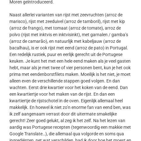
Moren geïntroduceerd.
Naast allerlei varianten van rijst met zeevruchten (arroz de
marisco), rijst met zeeduivel (arroz de tamboril), rijst met kip
(arroz de frango), met tomaat (arroz de tomate), arroz de
polvo (rijst met inktvis en inktvisinkt), met garnalen / gamba’s
(arroz de camarão), en natuurlijk met kabeljauw (arroz de
bacalhau), is er ook rijst met eend (arroz de pato) in Portugal.
Een redelijk rustiek, puur en eerlijk gerecht uit de Portugese
keuken. Je kunt het met een hele eend maken als je veel gasten
hebt, maar als je met twee of vier personen bent, kun je het ook
prima met eendenborstfilets maken. Moeilijk is het niet, je moet
alleen even de verschillende stappen goed volgen. En dan
wachten. Eerst drie kwartier voor het koken van de eend. Dan
een kwartiertje voor het maken van de rijst. En dan een
kwartiertje de rijstschotel in de oven. Eigenlijk allemaal heel
makkelijk. En hoewel ik niet zo’n enorme fan van eend ben, was
ik zelf aangenaam verrast door dit uitermate smakelijke
gerecht! Zeer goed gelukt, al zeg ik het zelf. Na het lezen van
aardig was Portugese recepten (tegenwoordig een makkie met
Google Translate…), die allemaal qua volgorde en soms qua
ingrediënten, net wat verschilden, had ik door hoe het moest en