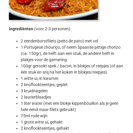
Ingrediënten
(voor 2-3 personen)
2 eendenborstfilets (peito de pato) met vel
1 Portugese chouriço, of neem Spaanse pittige chorizo
(ca. 150gr), de helft aan een stuk, de andere helft in
plakjes voor de garnering
100gr gerookt spek / bacon, in blokjes of reepjes (of aan
één stuk en snij na het koken in blokjes/reepjes)
1 witte ui, in kwarten
2 knoflookteentjes, geplet
3 kruidnagelen
2 laurierblaadjes
1 liter water (met een blokje kippenbouillon als je geen
hele eend maar filets gebruikt)
75ml rode wijn
1 grote witte ui, gehakt
2 knoflookteentjes, gehakt