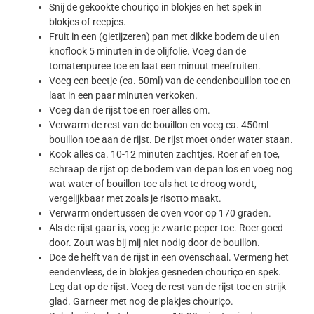
Snij de gekookte chouriço in blokjes en het spek in
blokjes of reepjes.
Fruit in een (gietijzeren) pan met dikke bodem de ui en
knoflook 5 minuten in de olijfolie. Voeg dan de
tomatenpuree toe en laat een minuut meefruiten.
Voeg een beetje (ca. 50ml) van de eendenbouillon toe en
laat in een paar minuten verkoken.
Voeg dan de rijst toe en roer alles om.
Verwarm de rest van de bouillon en voeg ca. 450ml
bouillon toe aan de rijst. De rijst moet onder water staan.
Kook alles ca. 10-12 minuten zachtjes. Roer af en toe,
schraap de rijst op de bodem van de pan los en voeg nog
wat water of bouillon toe als het te droog wordt,
vergelijkbaar met zoals je risotto maakt.
Verwarm ondertussen de oven voor op 170 graden.
Als de rijst gaar is, voeg je zwarte peper toe. Roer goed
door. Zout was bij mij niet nodig door de bouillon.
Doe de helft van de rijst in een ovenschaal. Vermeng het
eendenvlees, de in blokjes gesneden chouriço en spek.
Leg dat op de rijst. Voeg de rest van de rijst toe en strijk
glad. Garneer met nog de plakjes chouriço.