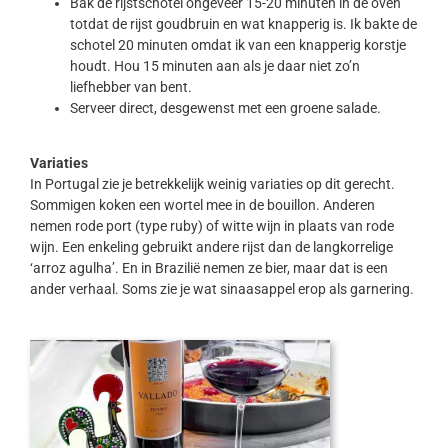
Bak de rijstschotel ongeveer 15-20 minuten in de oven
totdat de rijst goudbruin en wat knapperig is. Ik bakte de
schotel 20 minuten omdat ik van een knapperig korstje
houdt. Hou 15 minuten aan als je daar niet zo’n
liefhebber van bent.
Serveer direct, desgewenst met een groene salade.
Variaties
In Portugal zie je betrekkelijk weinig variaties op dit gerecht.
Sommigen koken een wortel mee in de bouillon. Anderen
nemen rode port (type ruby) of witte wijn in plaats van rode
wijn. Een enkeling gebruikt andere rijst dan de langkorrelige
‘arroz agulha’. En in Brazilië nemen ze bier, maar dat is een
ander verhaal. Soms zie je wat sinaasappel erop als garnering.