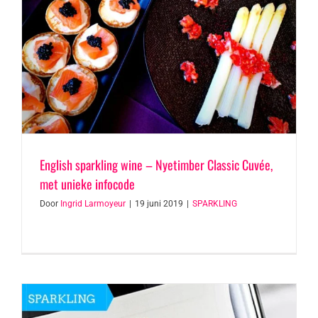
English sparkling wine – Nyetimber Classic Cuvée,
met unieke infocode
Door
Ingrid Larmoyeur
|
19 juni 2019
|
SPARKLING