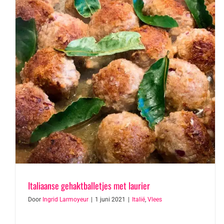
Italiaanse gehaktballetjes met laurier
Door
Ingrid Larmoyeur
|
1 juni 2021
|
Italië
,
Vlees