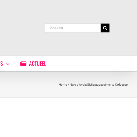
Zoeken
naar:
WS
ACTUEEL
Home
»
Nero d’Avola Sicilia appassimento Colpasso