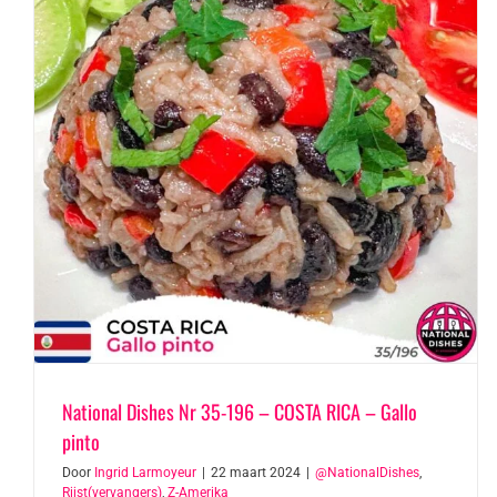
National Dishes Nr 35-196 – COSTA RICA – Gallo
pinto
Door
Ingrid Larmoyeur
|
22 maart 2024
|
@NationalDishes
,
Rijst(vervangers)
,
Z-Amerika