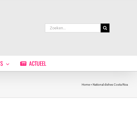
Zoeken
naar:
WS
ACTUEEL
Home
»
National dishes Costa Rica