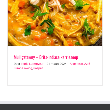
Mulligatawny – Brits-Indiase kerriesoep
Door
Ingrid Larmoyeur
|
21 maart 2024
|
Algemeen
,
Azië
,
Europa overig
,
Soepen