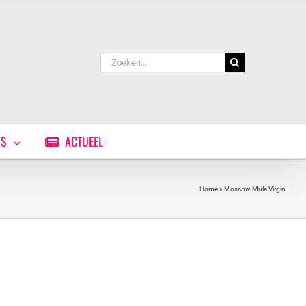
Zoeken
naar:
WS
ACTUEEL
Home
»
Moscow Mule Virgin