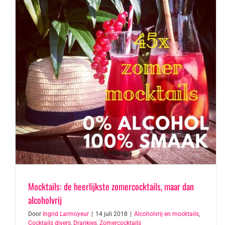
Mocktails: de heerlijkste zomercocktails, maar dan
alcoholvrij
Door
Ingrid Larmoyeur
|
14 juli 2018
|
Alcoholvrij en mocktails
,
Cocktails divers
,
Drankjes
,
Zomercocktails