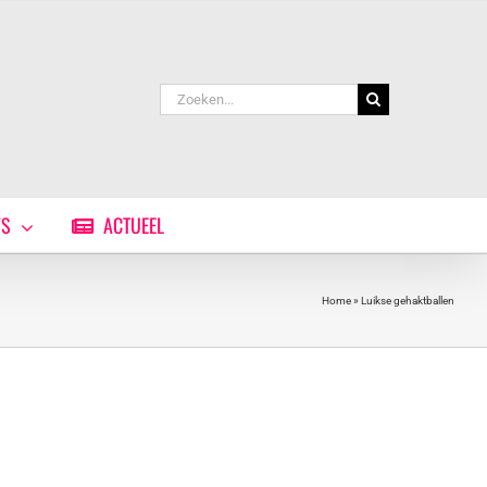
Zoeken
naar:
WS
ACTUEEL
Home
»
Luikse gehaktballen