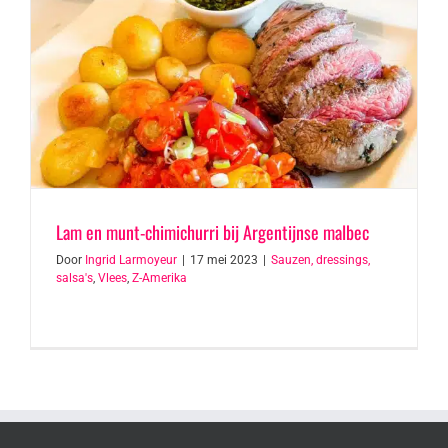
Lam en munt-chimichurri bij Argentijnse malbec
Door
Ingrid Larmoyeur
|
17 mei 2023
|
Sauzen, dressings,
salsa's
,
Vlees
,
Z-Amerika