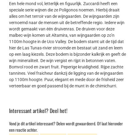
Een hele mond vol, letterlijk en figuurlijk. Zuccardi heeft een
speciale serie wijnen die ze Poligonos noemen. Hierbij draait
alles om het terroir van de wijngaarden. De wijngaarden zijn
vernoemd naar de mensen uit de betreffende regio. Iedere wijn
wordt gemaakt van één druivenras. De druiven voor deze
malbec-wijn komen uit Altamira, van wijngaarden op zo’n
1100m hoogte in de Uco Valley. De bodem stamt uit de tijd dat
hier de Las Tunas-rivier stroomde en bestaat uit zand en leem
op een laag kiezels. Deze bodem is bijzonder kalkrijk en geeft de
wijn mineraliteit. De wijn vergist en rijpt in betonnen vaten.
Bomvol rood en zwart fruit. Peperige kruidigheid. Rijpe zachte
tannines. Veel fraicheur dankzij de ligging van de wijngaarden
op 1100m hoogte. Puur, elegant en mede door de frisheid zeer
verteerbaar en goed passend bij de munt in de chimichurri.
Interessant artikel? Deel het!
Vond je dit artikel interessant? Delen wordt gewaardeerd. Of laat hieronder
een reactie achter.