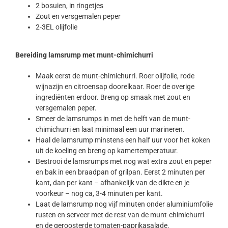
2 bosuien, in ringetjes
Zout en versgemalen peper
2-3EL olijfolie
Bereiding lamsrump met munt-chimichurri
Maak eerst de munt-chimichurri. Roer olijfolie, rode
wijnazijn en citroensap doorelkaar. Roer de overige
ingrediënten erdoor. Breng op smaak met zout en
versgemalen peper.
Smeer de lamsrumps in met de helft van de munt-
chimichurri en laat minimaal een uur marineren.
Haal de lamsrump minstens een half uur voor het koken
uit de koeling en breng op kamertemperatuur.
Bestrooi de lamsrumps met nog wat extra zout en peper
en bak in een braadpan of grilpan. Eerst 2 minuten per
kant, dan per kant – afhankelijk van de dikte en je
voorkeur – nog ca, 3-4 minuten per kant.
Laat de lamsrump nog vijf minuten onder aluminiumfolie
rusten en serveer met de rest van de munt-chimichurri
en de geroosterde tomaten-paprikasalade.