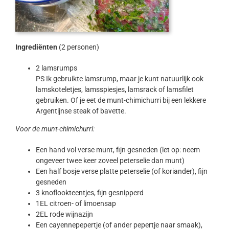
Ingrediënten
(2 personen)
2 lamsrumps
PS Ik gebruikte lamsrump, maar je kunt natuurlijk ook
lamskoteletjes, lamsspiesjes, lamsrack of lamsfilet
gebruiken. Of je eet de munt-chimichurri bij een lekkere
Argentijnse steak of bavette.
Voor de munt-chimichurri:
Een hand vol verse munt, fijn gesneden (let op: neem
ongeveer twee keer zoveel peterselie dan munt)
Een half bosje verse platte peterselie (of koriander), fijn
gesneden
3 knoflookteentjes, fijn gesnipperd
1EL citroen- of limoensap
2EL rode wijnazijn
Een cayennepepertje (of ander pepertje naar smaak),