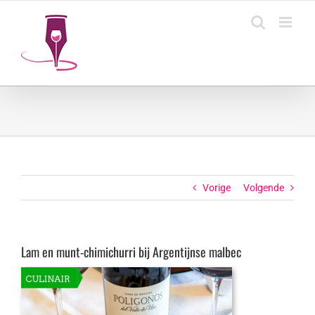
Ga
naar
inhoud
Vorige
Volgende
Lam en munt-chimichurri bij Argentijnse malbec