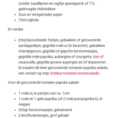
zonder zaadlijsten en ragfijn gesnipperd; of 1TL
gedroogde chilivlokken
Zout en versgemalen peper
75ml olijfolie
En verder:
Erbij bijvoorbeeld: frietjes, gebakken of geroosterde
aardappeltjes, gegrilde rode ui (in kwarten), gebakken
champignons, gegrilde of gepofte kerstomaatjes,
gegrilde rode paprika, aubergine of courgette,
tian
of
ratatouille, gegrilde groene asperges en/of doperwten.
Ik maakte dit keer geroosterde tomaten-paprika salade,
een variant op mijn
Griekse tomaten-bonensalade
.
Voor de geroosterde tomaten-paprika salade:
1 rode ui, in partjes van ca. 1cm
1 rode en 1 gele paprika (of 2 rode puntpaprika’s), in
reepjes
300gr kerstomaatjes, gehalveerd
2 knoflookteentjes, grof gehakt