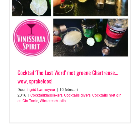
Cocktail ‘The Last Word’ met groene Chartreuse…
wow, sprakeloos!
Door
Ingrid Larmoyeur
|
10 februari
2016
|
Cocktailklassiekers
,
Cocktails divers
,
Cocktails met gin
en Gin-Tonic
,
Wintercocktails