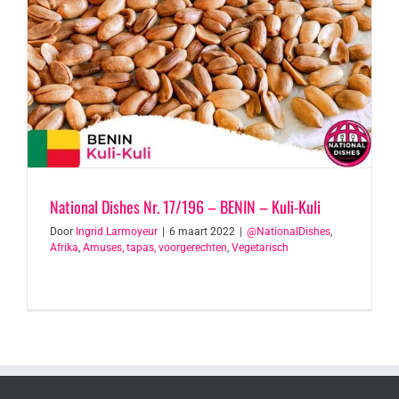
National Dishes Nr. 17/196 – BENIN – Kuli-Kuli
Door
Ingrid Larmoyeur
|
6 maart 2022
|
@NationalDishes
,
Afrika
,
Amuses, tapas, voorgerechten
,
Vegetarisch