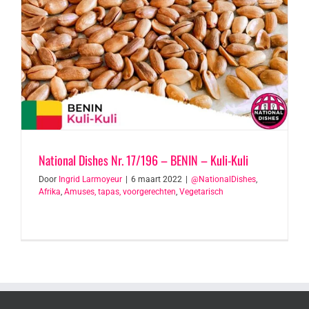
National Dishes Nr. 17/196 – BENIN – Kuli-Kuli
Door
Ingrid Larmoyeur
|
6 maart 2022
|
@NationalDishes
,
Afrika
,
Amuses, tapas, voorgerechten
,
Vegetarisch