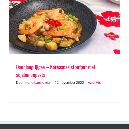
Doenjang Jjigae – Koreaanse stoofpot met
sojabonenpasta
Door
Ingrid Larmoyeur
|
12 november 2023
|
Azië
,
Vis