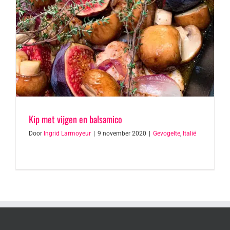
Kip met vijgen en balsamico
Door
Ingrid Larmoyeur
|
9 november 2020
|
Gevogelte
,
Italië