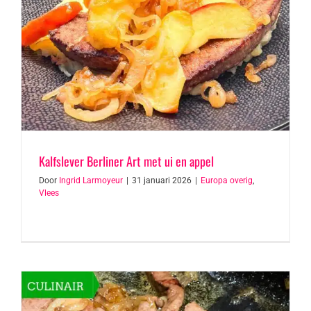
Kalfslever Berliner Art met ui en appel
Door
Ingrid Larmoyeur
|
31 januari 2026
|
Europa overig
,
Vlees