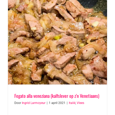
Fegato alla veneziana (kalfslever op z’n Venetiaans)
Door
Ingrid Larmoyeur
|
1 april 2021
|
Italië
,
Vlees