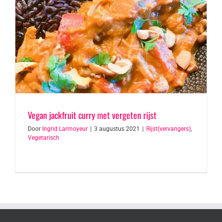
Vegan jackfruit curry met vergeten rijst
Door
Ingrid Larmoyeur
|
3 augustus 2021
|
Rijst(vervangers)
,
Vegetarisch