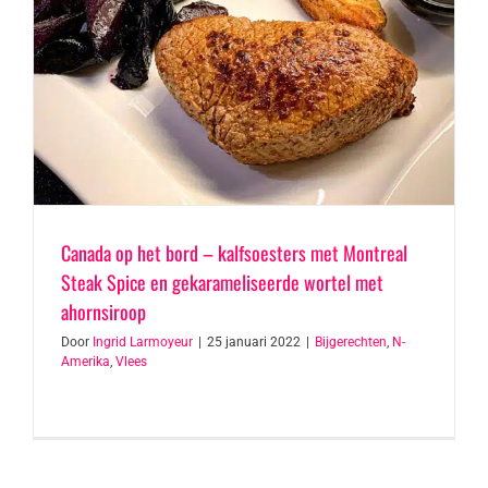
Canada op het bord – kalfsoesters met Montreal
Steak Spice en gekarameliseerde wortel met
ahornsiroop
Door
Ingrid Larmoyeur
|
25 januari 2022
|
Bijgerechten
,
N-
Amerika
,
Vlees