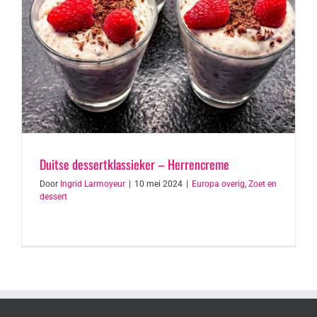
Duitse dessertklassieker – Herrencreme
Door
Ingrid Larmoyeur
|
10 mei 2024
|
Europa overig
,
Zoet en
dessert