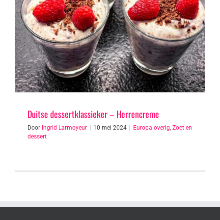
Duitse dessertklassieker – Herrencreme
Door
Ingrid Larmoyeur
|
10 mei 2024
|
Europa overig
,
Zoet en
dessert