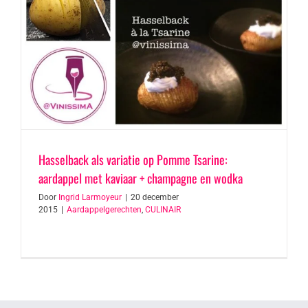
Hasselback als variatie op Pomme Tsarine:
aardappel met kaviaar + champagne en wodka
Door
Ingrid Larmoyeur
|
20 december
2015
|
Aardappelgerechten
,
CULINAIR