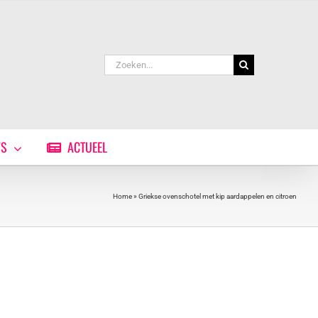
Zoeken
naar:
WS
ACTUEEL
Home
»
Griekse ovenschotel met kip aardappelen en citroen