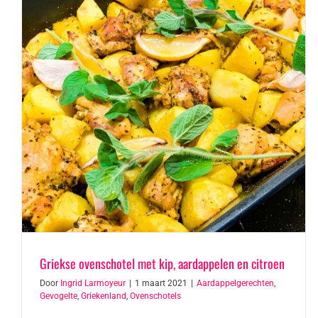
Griekse ovenschotel met kip, aardappelen en citroen
Door
Ingrid Larmoyeur
|
1 maart 2021
|
Aardappelgerechten
,
Gevogelte
,
Griekenland
,
Ovenschotels