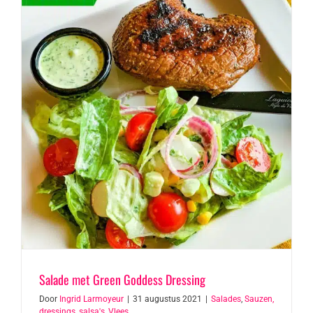
Salade met Green Goddess Dressing
Door
Ingrid Larmoyeur
|
31 augustus 2021
|
Salades
,
Sauzen,
dressings, salsa's
,
Vlees