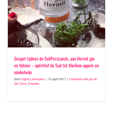
Gespot tijdens de CuliPersLunch…van Hermit gin
en Vylmer – apéritief du Sud tot Marlène-appels en
vonkelwijn
Door
Ingrid Larmoyeur
|
13 april 2017
|
Cocktails met gin en
Gin-Tonic
,
Dranken