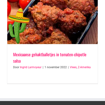
Mexicaanse gehaktballetjes in tomaten-chipotle
salsa
Door
Ingrid Larmoyeur
|
1 november 2022
|
Vlees
,
Z-Amerika