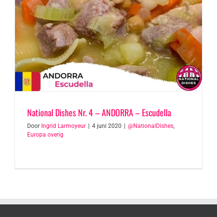
National Dishes Nr. 4 – ANDORRA – Escudella
Door
Ingrid Larmoyeur
|
4 juni 2020
|
@NationalDishes
,
Europa overig