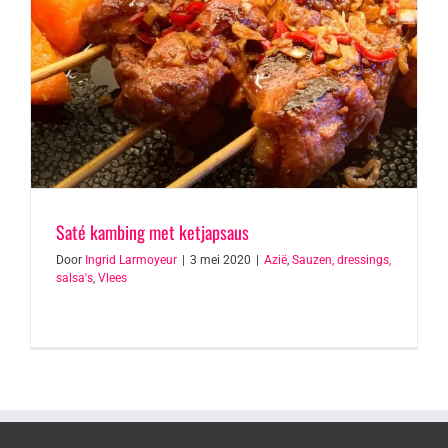
Saté kambing met ketjapsaus
Door
Ingrid Larmoyeur
|
3 mei 2020
|
Azië
,
Sauzen, dressings,
salsa's
,
Vlees