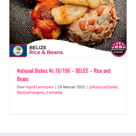
National Dishes Nr. 16/196 – BELIZE – Rice and
Beans
Door
Ingrid Larmoyeur
|
28 februari 2022
|
@NationalDishes
,
Rijst(vervangers)
,
Z-Amerika