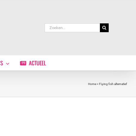
Zoeken
naar:
WS
ACTUEEL
Home
»
FLying fish alternatief