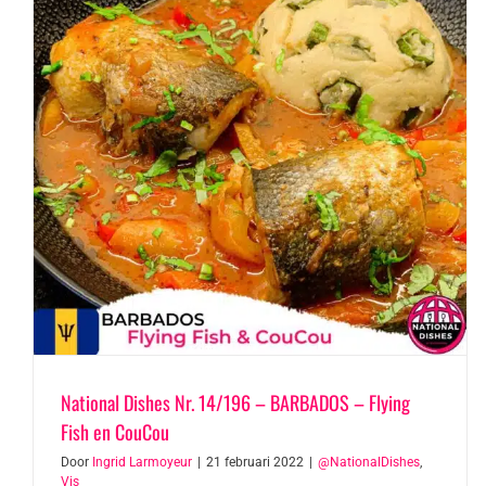
National Dishes Nr. 14/196 – BARBADOS – Flying
Fish en CouCou
Door
Ingrid Larmoyeur
|
21 februari 2022
|
@NationalDishes
,
Vis