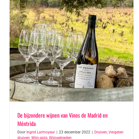
De bijzondere wijnen van Vinos de Madrid en
Méntrida
Door
Ingrid Larmoyeur
|
23 december 2022
|
Druiven
,
Vergeten
druiven
,
Wijn-spijs
,
Wijngebieden