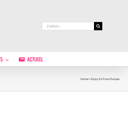
Zoeken
naar:
WS
ACTUEEL
Home
»
Enjoy It's From Europe