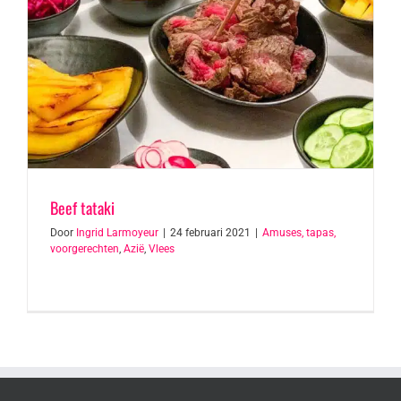
Beef tataki
Door
Ingrid Larmoyeur
|
24 februari 2021
|
Amuses, tapas,
voorgerechten
,
Azië
,
Vlees