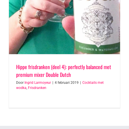
Hippe frisdranken (deel 4): perfectly balanced met
premium mixer Double Dutch
Door
Ingrid Larmoyeur
|
4 februari 2019
|
Cocktails met
wodka
,
Frisdranken