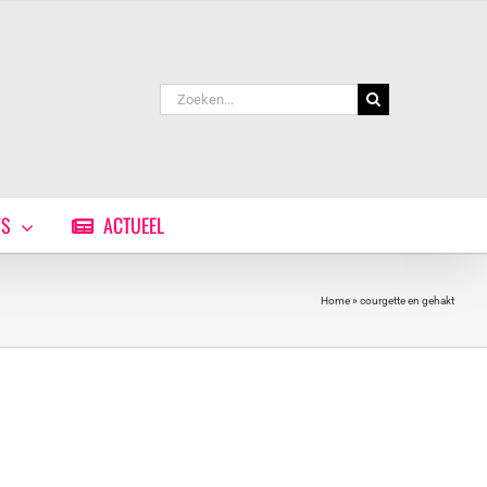
Zoeken
naar:
WS
ACTUEEL
Home
»
courgette en gehakt