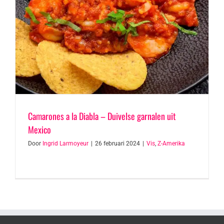
Camarones a la Diabla – Duivelse garnalen uit
Mexico
Door
Ingrid Larmoyeur
|
26 februari 2024
|
Vis
,
Z-Amerika