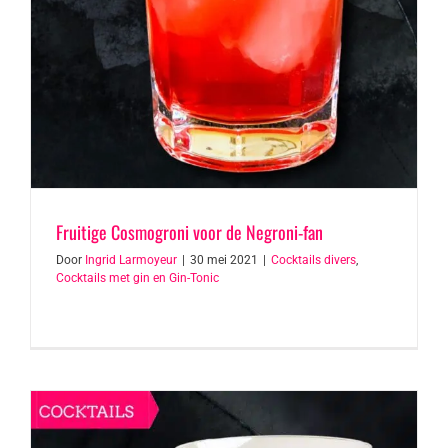
Fruitige Cosmogroni voor de Negroni-fan
Door
Ingrid Larmoyeur
|
30 mei 2021
|
Cocktails divers
,
Cocktails met gin en Gin-Tonic