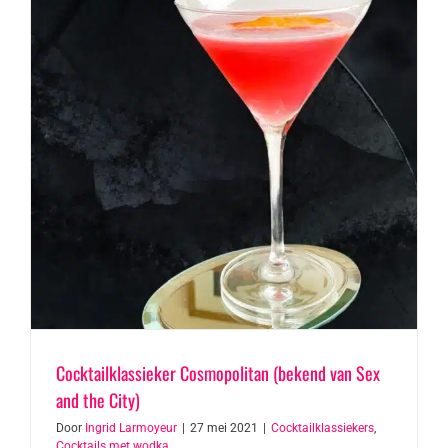
Cocktailklassieker Cosmopolitan (bekend van Sex
and the City)
Door
Ingrid Larmoyeur
|
27 mei 2021
|
Cocktailklassiekers
,
Cocktails met wodka