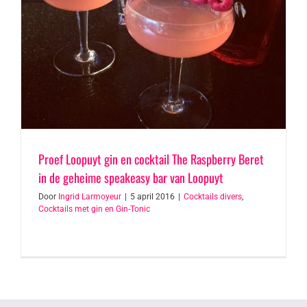
Proef Loopuyt gin en cocktail The Raspberry Beret
in de geheime speakeasy bar van Loopuyt
Door
Ingrid Larmoyeur
|
5 april 2016
|
Cocktails divers
,
Cocktails met gin en Gin-Tonic