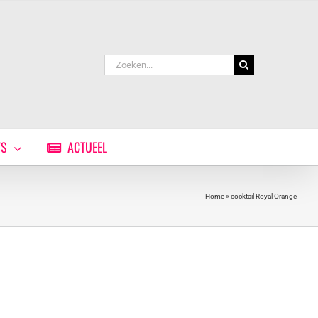
Zoeken
naar:
WS
ACTUEEL
Home
»
cocktail Royal Orange