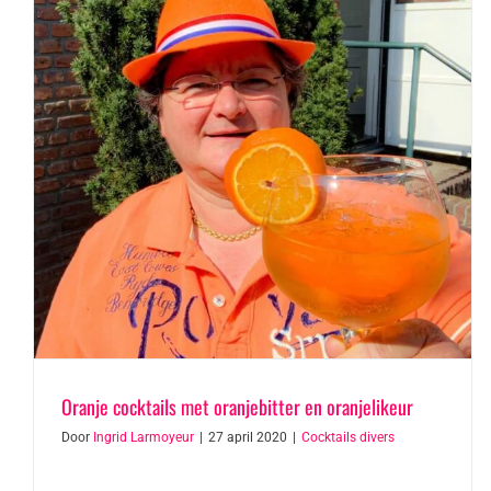
Oranje cocktails met oranjebitter en oranjelikeur
Door
Ingrid Larmoyeur
|
27 april 2020
|
Cocktails divers