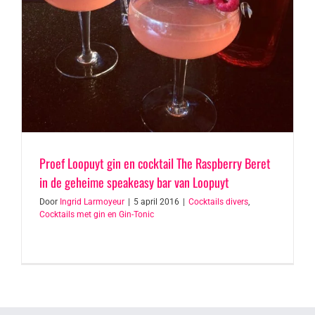
Proef Loopuyt gin en cocktail The Raspberry Beret
in de geheime speakeasy bar van Loopuyt
Door
Ingrid Larmoyeur
|
5 april 2016
|
Cocktails divers
,
Cocktails met gin en Gin-Tonic