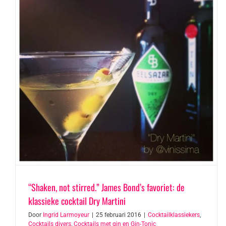
“Shaken, not stirred.” James Bond’s favoriet: de
klassieke cocktail Dry Martini
Door
Ingrid Larmoyeur
|
25 februari 2016
|
Cocktailklassiekers
,
Cocktails divers
,
Cocktails met gin en Gin-Tonic