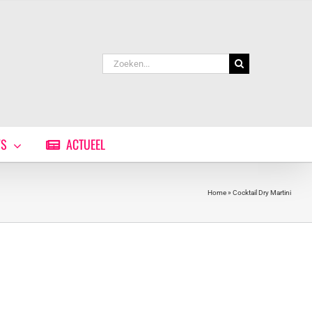
Zoeken
naar:
WS
ACTUEEL
Home
»
Cocktail Dry Martini