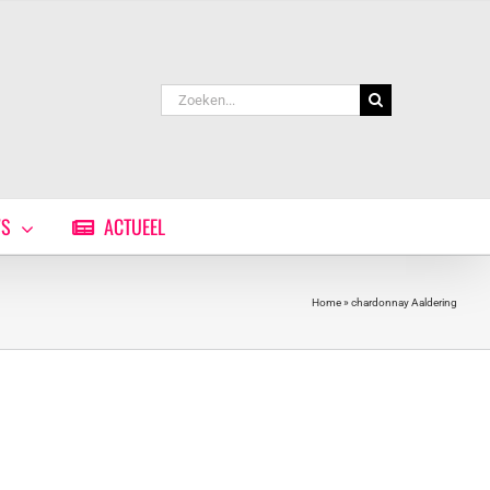
Zoeken
naar:
WS
ACTUEEL
Home
»
chardonnay Aaldering