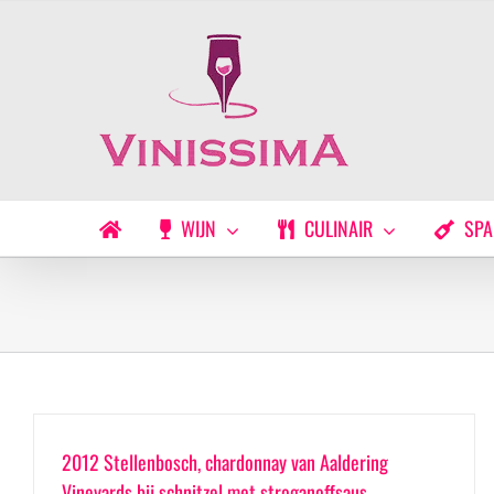
Ga
naar
inhoud
WIJN
CULINAIR
SPA
2012 Stellenbosch, chardonnay van Aaldering
Vineyards bij schnitzel met stroganoffsaus