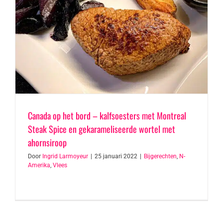
Canada op het bord – kalfsoesters met Montreal
Steak Spice en gekarameliseerde wortel met
ahornsiroop
Door
Ingrid Larmoyeur
|
25 januari 2022
|
Bijgerechten
,
N-
Amerika
,
Vlees