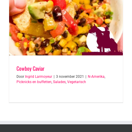
Cowboy Caviar
Door
Ingrid Larmoyeur
|
3 november 2021
|
N-Amerika
,
Picknicks en buffetten
,
Salades
,
Vegetarisch