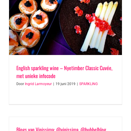
English sparkling wine – Nyetimber Classic Cuvée,
met unieke infocode
Door
Ingrid Larmoyeur
|
19 juni 2019
|
SPARKLING
Blogs van Vinissima: @vinissima, @bubbelblog,