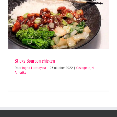
Sticky Bourbon chicken
Door
Ingrid Larmoyeur
|
26 oktober 2022
|
Gevogelte
,
N-
Amerika