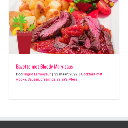
Bavette met Bloody Mary-saus
Door
Ingrid Larmoyeur
|
22 maart 2022
|
Cocktails met
wodka
,
Sauzen, dressings, salsa's
,
Vlees