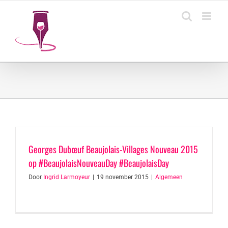
Ga
naar
inhoud
Georges Dubœuf Beaujolais-Villages Nouveau 2015
op #BeaujolaisNouveauDay #BeaujolaisDay
Door
Ingrid Larmoyeur
|
19 november 2015
|
Algemeen