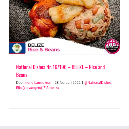
National Dishes Nr. 16/196 – BELIZE – Rice and
Beans
Door
Ingrid Larmoyeur
|
28 februari 2022
|
@NationalDishes
,
Rijst(vervangers)
,
Z-Amerika