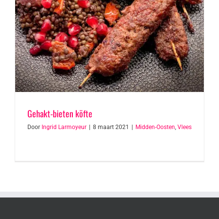
Gehakt-bieten köfte
Door
Ingrid Larmoyeur
|
8 maart 2021
|
Midden-Oosten
,
Vlees