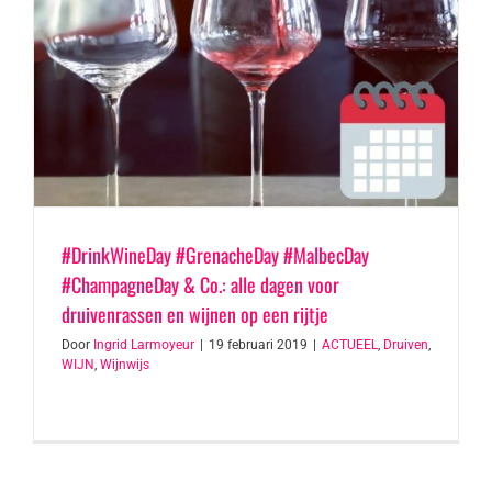
#DrinkWineDay #GrenacheDay #MalbecDay
#ChampagneDay & Co.: alle dagen voor
druivenrassen en wijnen op een rijtje
Door
Ingrid Larmoyeur
|
19 februari 2019
|
ACTUEEL
,
Druiven
,
WIJN
,
Wijnwijs