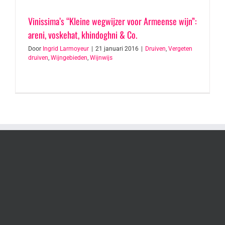
Vinissima’s “Kleine wegwijzer voor Armeense wijn”:
areni, voskehat, khindoghni & Co.
Door
Ingrid Larmoyeur
|
21 januari 2016
|
Druiven
,
Vergeten
druiven
,
Wijngebieden
,
Wijnwijs